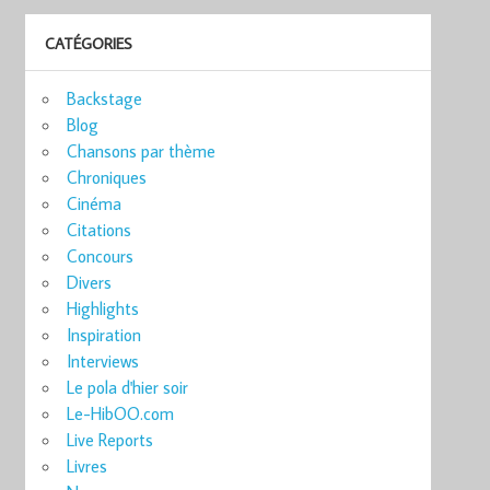
CATÉGORIES
Backstage
Blog
Chansons par thème
Chroniques
Cinéma
Citations
Concours
Divers
Highlights
Inspiration
Interviews
Le pola d'hier soir
Le-HibOO.com
Live Reports
Livres