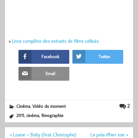
»
Liste complète des extraits de films utilisés
Facebook
Twitter
Email
,
2
Cinéma
Vidéo du moment
,
,
2011
cinéma
fimographie
Navigation
« Loane – Boby (feat Christophe)
Le pola d'hier soir »