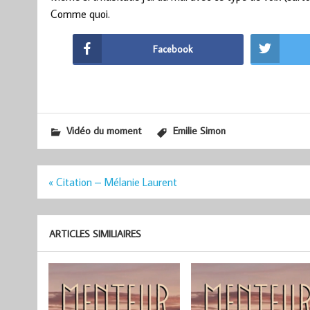
Comme quoi.
Facebook
Vidéo du moment
Emilie Simon
Navigation
« Citation – Mélanie Laurent
de
l’article
ARTICLES SIMILIAIRES