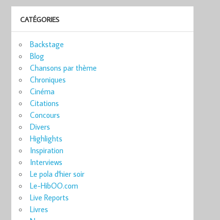
CATÉGORIES
Backstage
Blog
Chansons par thème
Chroniques
Cinéma
Citations
Concours
Divers
Highlights
Inspiration
Interviews
Le pola d'hier soir
Le-HibOO.com
Live Reports
Livres