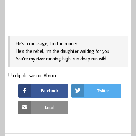
He’s a message, I’m the runner
He’s the rebel, I’m the daughter waiting for you
You’re my river running high, run deep run wild
Un clip de saison. #brrrrr
Facebook
Twitter
Email