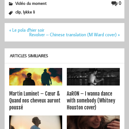
0
Vidéo du moment
,
clip
lykke li
Navigation
« Le pola d'hier soir
de
Revolver – Chinese translation (M Ward cover) »
l’article
ARTICLES SIMILIAIRES
Martin Luminet – Cœur &
AaRON – I wanna dance
Quand nos cheveux auront
with somebody (Whitney
poussé
Houston cover)