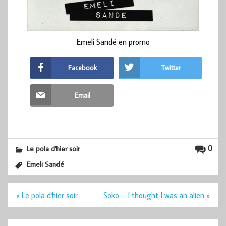
Emeli Sandé en promo
Facebook
Twitter
Email
0
Le pola d'hier soir
Emeli Sandé
Navigation
« Le pola d'hier soir
Soko – I thought I was an alien »
de
l’article