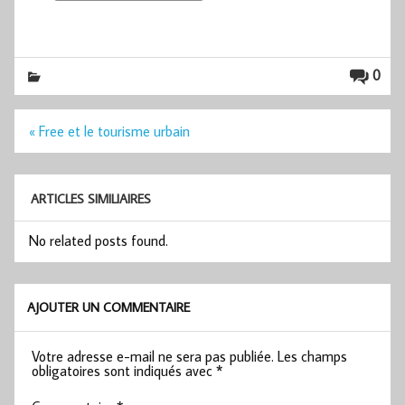
0
Navigation
« Free et le tourisme urbain
de
l’article
ARTICLES SIMILIAIRES
No related posts found.
AJOUTER UN COMMENTAIRE
Votre adresse e-mail ne sera pas publiée.
Les champs
obligatoires sont indiqués avec
*