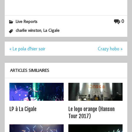
0
Live Reports
,
charlie winston
La Cigale
Navigation
« Le pola d'hier soir
Crazy hobo »
de
l’article
ARTICLES SIMILIAIRES
LP à La Cigale
Le logo orange (Hanson
Tour 2017)