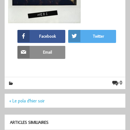
Facebook
Twitter
Email
0
Navigation
« Le pola d'hier soir
de
l’article
ARTICLES SIMILIAIRES