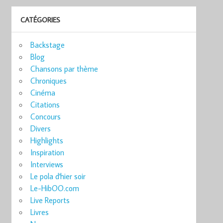
CATÉGORIES
Backstage
Blog
Chansons par thème
Chroniques
Cinéma
Citations
Concours
Divers
Highlights
Inspiration
Interviews
Le pola d'hier soir
Le-HibOO.com
Live Reports
Livres