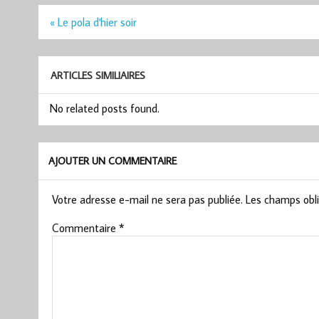
Navigation
« Le pola d'hier soir
de
l’article
ARTICLES SIMILIAIRES
No related posts found.
AJOUTER UN COMMENTAIRE
Votre adresse e-mail ne sera pas publiée.
Les champs obli
Commentaire
*