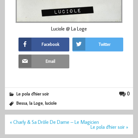
Luciole @ La Loge
Facebook
Twitter
Email
0
Le pola d'hier soir
,
,
Bessa
la Loge
luciole
Navigation
« Charly & Sa Drôle De Dame – Le Magicien
de
Le pola d'hier soir »
l’article