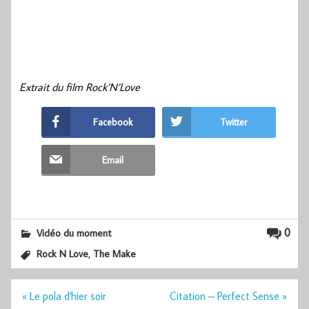
Extrait du film Rock’N’Love
Facebook
Twitter
Email
0
Vidéo du moment
,
Rock N Love
The Make
Navigation
« Le pola d'hier soir
Citation – Perfect Sense »
de