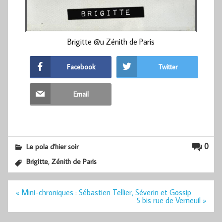
Brigitte @u Zénith de Paris
Facebook
Twitter
Email
0
Le pola d'hier soir
,
Brigitte
Zénith de Paris
Navigation
« Mini-chroniques : Sébastien Tellier, Séverin et Gossip
de
5 bis rue de Verneuil »
l’article