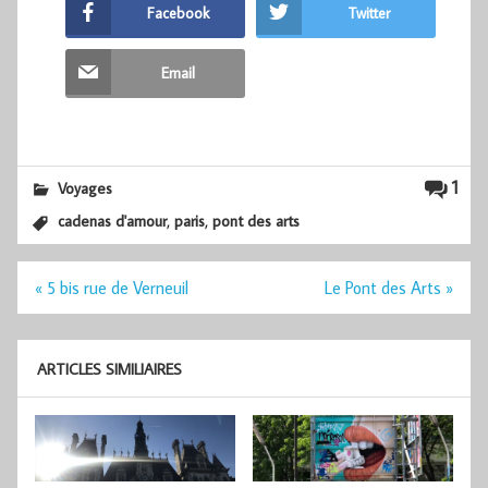
Facebook
Twitter
Email
1
Voyages
,
,
cadenas d'amour
paris
pont des arts
Navigation
« 5 bis rue de Verneuil
Le Pont des Arts »
de
l’article
ARTICLES SIMILIAIRES