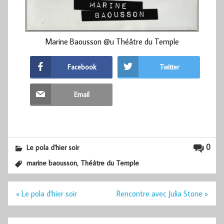
Marine Baousson @u Théâtre du Temple
Facebook
Twitter
Email
0
Le pola d'hier soir
,
marine baousson
Théâtre du Temple
Navigation
« Le pola d'hier soir
Rencontre avec Julia Stone »
de
l’article