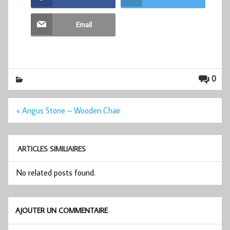
Email
0
Navigation
« Angus Stone – Wooden Chair
de
l’article
ARTICLES SIMILIAIRES
No related posts found.
AJOUTER UN COMMENTAIRE