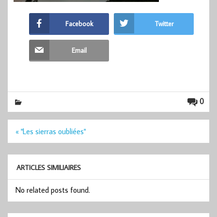
Facebook
Twitter
Email
0
Navigation
« "Les sierras oubliées"
de
l’article
ARTICLES SIMILIAIRES
No related posts found.