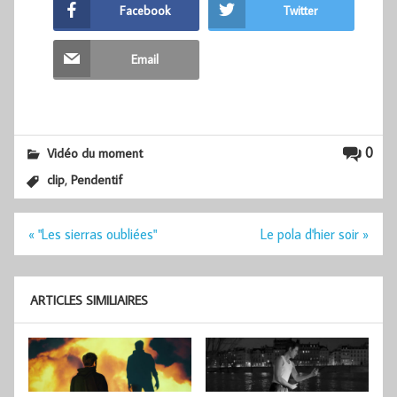
Facebook
Twitter
Email
0
Vidéo du moment
,
clip
Pendentif
Navigation
« "Les sierras oubliées"
Le pola d'hier soir »
de
l’article
ARTICLES SIMILIAIRES