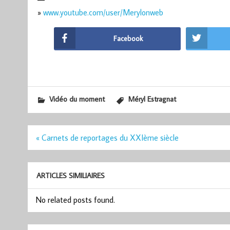
»
www.youtube.com/user/Merylonweb
Facebook
Vidéo du moment
Méryl Estragnat
Navigation
« Carnets de reportages du XXIème siècle
de
l’article
ARTICLES SIMILIAIRES
No related posts found.