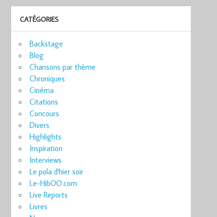
CATÉGORIES
Backstage
Blog
Chansons par thème
Chroniques
Cinéma
Citations
Concours
Divers
Highlights
Inspiration
Interviews
Le pola d'hier soir
Le-HibOO.com
Live Reports
Livres