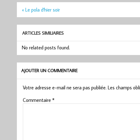
Navigation
« Le pola d'hier soir
de
l’article
ARTICLES SIMILIAIRES
No related posts found.
AJOUTER UN COMMENTAIRE
Votre adresse e-mail ne sera pas publiée.
Les champs obli
Commentaire
*