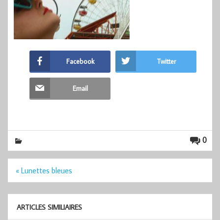
Facebook
Twitter
Email
0
Navigation
« Lunettes bleues
de
l’article
ARTICLES SIMILIAIRES