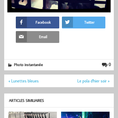
Facebook
Twitter
Email
0
Photo instantanée
Navigation
« Lunettes bleues
Le pola d'hier soir »
de
l’article
ARTICLES SIMILIAIRES