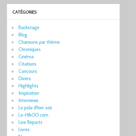
CATÉGORIES
Backstage
Blog
Chansons par thème
Chroniques
Cinéma
Citations
Concours
Divers
Highlights
Inspiration
Interviews
Le pola d'hier soir
Le-HibOO.com
Live Reports
Livres