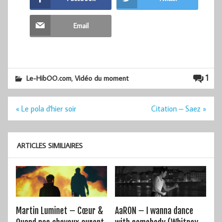
Email
,
1
Le-HibOO.com
Vidéo du moment
Navigation
« Le pola d'hier soir
Citation – Saez »
de
l’article
ARTICLES SIMILIAIRES
Martin Luminet – Cœur &
AaRON – I wanna dance