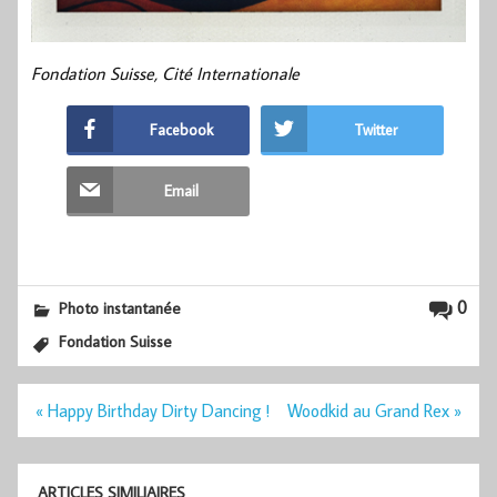
Fondation Suisse, Cité Internationale
Facebook
Twitter
Email
0
Photo instantanée
Fondation Suisse
Navigation
« Happy Birthday Dirty Dancing !
Woodkid au Grand Rex »
de
l’article
ARTICLES SIMILIAIRES