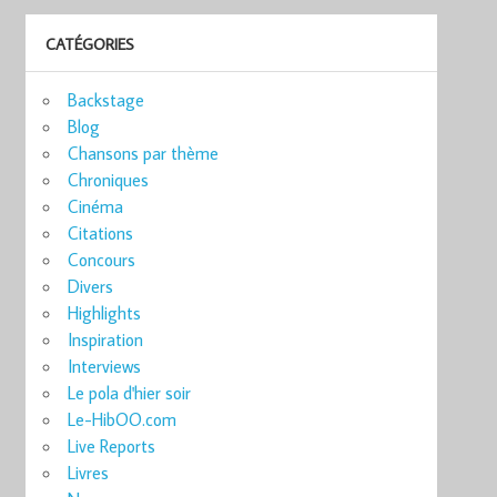
CATÉGORIES
Backstage
Blog
Chansons par thème
Chroniques
Cinéma
Citations
Concours
Divers
Highlights
Inspiration
Interviews
Le pola d'hier soir
Le-HibOO.com
Live Reports
Livres