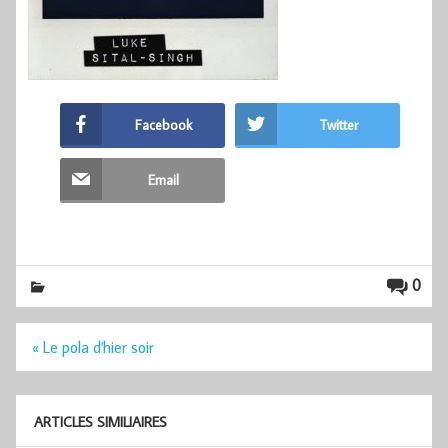
Facebook
Twitter
Email
0
Navigation
« Le pola d'hier soir
de
l’article
ARTICLES SIMILIAIRES