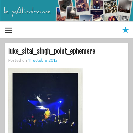
luke_sital_singh_point_ephemere
Posted on
11 octobre 2012