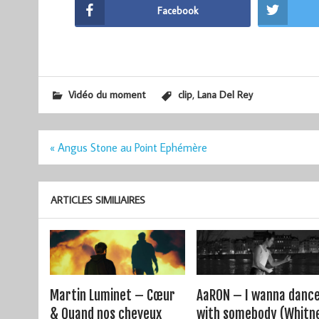
Facebook
,
Vidéo du moment
clip
Lana Del Rey
Navigation
« Angus Stone au Point Ephémère
de
l’article
ARTICLES SIMILIAIRES
Martin Luminet – Cœur
AaRON – I wanna danc
& Quand nos cheveux
with somebody (Whitn