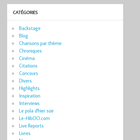
CATÉGORIES
Backstage
Blog
Chansons par thème
Chroniques
Cinéma
Citations
Concours
Divers
Highlights
Inspiration
Interviews
Le pola d'hier soir
Le-HibOO.com
Live Reports
Livres