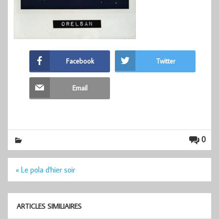
Facebook
Twitter
Email
0
Navigation
« Le pola d'hier soir
de
l’article
ARTICLES SIMILIAIRES