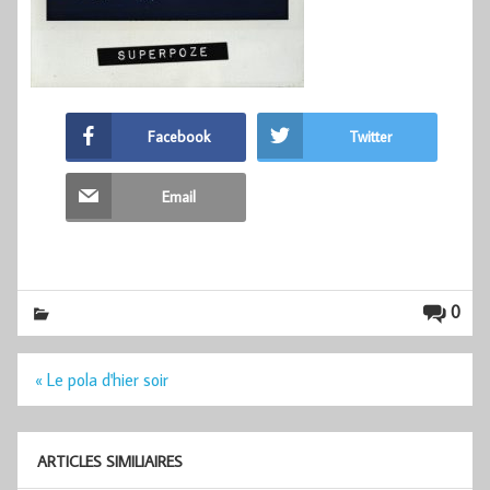
Facebook
Twitter
Email
0
Navigation
« Le pola d'hier soir
de
l’article
ARTICLES SIMILIAIRES