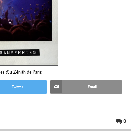
es @u Zénith de Paris
Twitter
Email
0