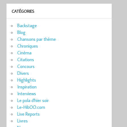
CATÉGORIES
Backstage
Blog
Chansons par thème
Chroniques
Cinéma
Citations
Concours
Divers
Highlights
Inspiration
Interviews
Le pola d'hier soir
Le-HibOO.com
Live Reports
Livres