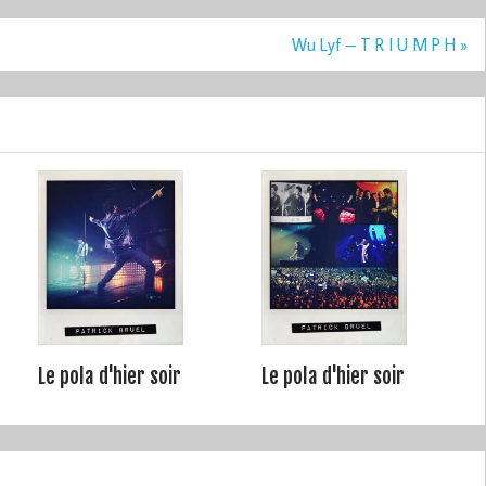
Wu Lyf – T R I U M P H »
Le pola d'hier soir
Le pola d'hier soir