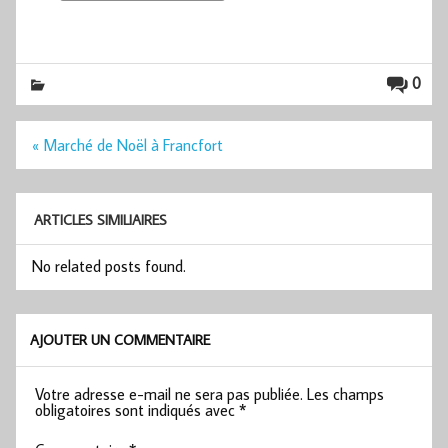
0
Navigation
« Marché de Noël à Francfort
de
l’article
ARTICLES SIMILIAIRES
No related posts found.
AJOUTER UN COMMENTAIRE
Votre adresse e-mail ne sera pas publiée.
Les champs
obligatoires sont indiqués avec
*