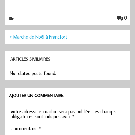
0
Navigation
« Marché de Noël à Francfort
de
l’article
ARTICLES SIMILIAIRES
No related posts found.
AJOUTER UN COMMENTAIRE
Votre adresse e-mail ne sera pas publiée.
Les champs
obligatoires sont indiqués avec
*
Commentaire
*