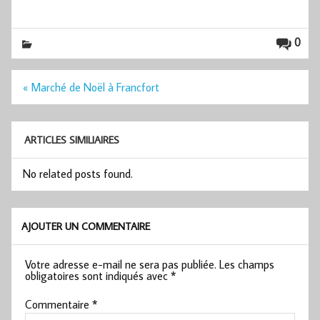
0
Navigation
« Marché de Noël à Francfort
de
l’article
ARTICLES SIMILIAIRES
No related posts found.
AJOUTER UN COMMENTAIRE
Votre adresse e-mail ne sera pas publiée.
Les champs
obligatoires sont indiqués avec
*
Commentaire
*