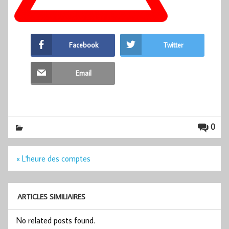
Facebook
Twitter
Email
0
Navigation
« L'heure des comptes
de
l’article
ARTICLES SIMILIAIRES
No related posts found.