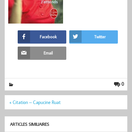
Facebook
Twitter
Email
0
Navigation
« Citation – Capucine Ruat
de
l’article
ARTICLES SIMILIAIRES