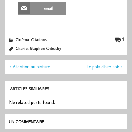
Email
,
1
Cinéma
Citations
,
Charlie
Stephen Chbosky
Navigation
« Atention au pinture
Le pola d'hier soir »
de
l’article
ARTICLES SIMILIAIRES
No related posts found.
UN COMMENTAIRE