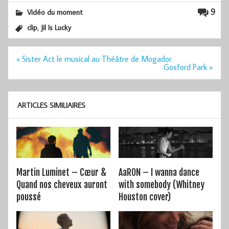
9
Vidéo du moment
,
clip
Jil Is Lucky
Navigation
« Sister Act le musical au Théâtre de Mogador
de
Gosford Park »
l’article
ARTICLES SIMILIAIRES
Martin Luminet – Cœur &
AaRON – I wanna dance
Quand nos cheveux auront
with somebody (Whitney
poussé
Houston cover)