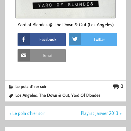
Yard of Blondes @ The Down & Out (Los Angeles)
Facebook
Twitter
Email
0
Le pola d'hier soir
,
,
Los Angeles
The Down & Out
Yard Of Blondes
Navigation
« Le pola d'hier soir
Playlist Janvier 2013 »
de
l’article