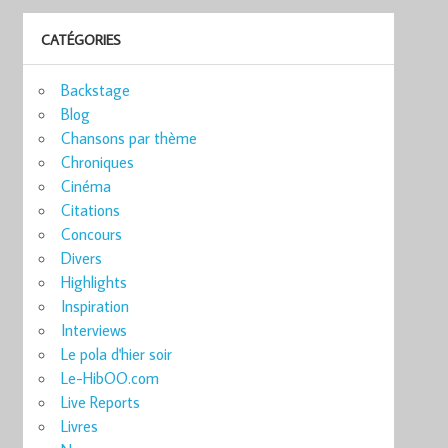
CATÉGORIES
Backstage
Blog
Chansons par thème
Chroniques
Cinéma
Citations
Concours
Divers
Highlights
Inspiration
Interviews
Le pola d'hier soir
Le-HibOO.com
Live Reports
Livres