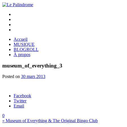
Twitter
Facebook
YouTube
Instagram
Accueil
MUSIQUE
BLOGROLL
À propos
museum_of_everything_3
Posted on
30 mars 2013
Facebook
Twitter
Email
0
Navigation
« Museum of Everything & The Original Bingo Club