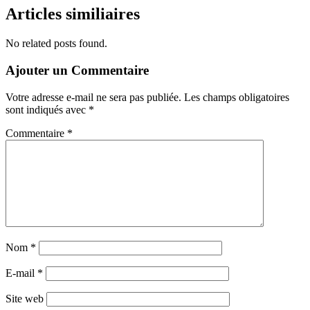
de
Articles similiaires
l’article
No related posts found.
Ajouter un Commentaire
Votre adresse e-mail ne sera pas publiée.
Les champs obligatoires
sont indiqués avec
*
Commentaire
*
Nom
*
E-mail
*
Site web