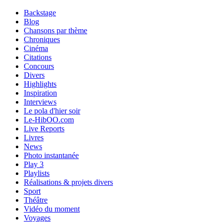
Backstage
Blog
Chansons par thème
Chroniques
Cinéma
Citations
Concours
Divers
Highlights
Inspiration
Interviews
Le pola d'hier soir
Le-HibOO.com
Live Reports
Livres
News
Photo instantanée
Play 3
Playlists
Réalisations & projets divers
Sport
Théâtre
Vidéo du moment
Voyages