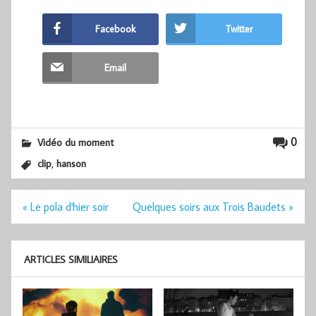
Facebook
Twitter
Email
0
Vidéo du moment
,
clip
hanson
Navigation
« Le pola d'hier soir
Quelques soirs aux Trois Baudets »
de
l’article
ARTICLES SIMILIAIRES