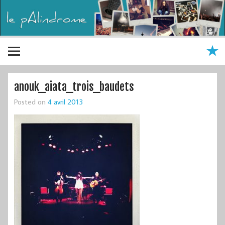
anouk_aiata_trois_baudets
Posted on
4 avril 2013