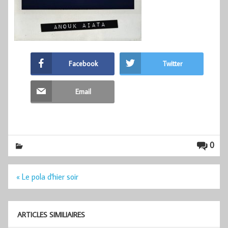
Facebook
Twitter
Email
0
Navigation
« Le pola d'hier soir
de
l’article
ARTICLES SIMILIAIRES