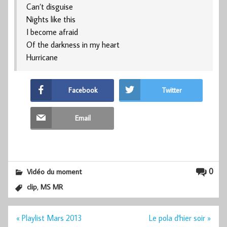
Can’t disguise
Nights like this
I become afraid
Of the darkness in my heart
Hurricane
Facebook
Twitter
Email
0
Vidéo du moment
,
clip
MS MR
Navigation
« Playlist Mars 2013
Le pola d'hier soir »
de