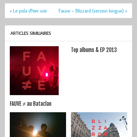
Navigation
« Le pola d'hier soir
Fauve – Blizzard (version longue) »
de
l’article
ARTICLES SIMILIAIRES
Top albums & EP 2013
FAUVE ≠ au Bataclan