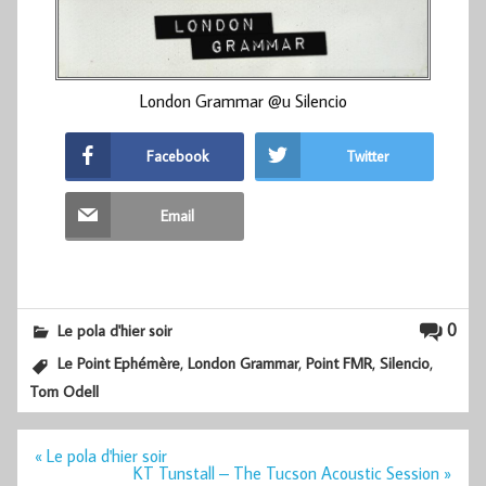
London Grammar @u Silencio
Facebook
Twitter
Email
0
Le pola d'hier soir
,
,
,
,
Le Point Ephémère
London Grammar
Point FMR
Silencio
Tom Odell
Navigation
« Le pola d'hier soir
de
KT Tunstall – The Tucson Acoustic Session »