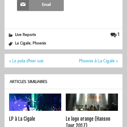
Email
1
Live Reports
,
La Cigale
Phoenix
Navigation
« Le pola d'hier soir
Phoenix à La Cigale »
de
l’article
ARTICLES SIMILIAIRES
LP à La Cigale
Le logo orange (Hanson
Tour 2017)