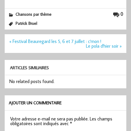
0
Chansons par thème
Patrick Bruel
Navigation
« Festival Beauregard les 5, 6 et 7 juillet : c'mon !
de
Le pola d'hier soir »
l’article
ARTICLES SIMILIAIRES
No related posts found.
AJOUTER UN COMMENTAIRE
Votre adresse e-mail ne sera pas publiée.
Les champs
obligatoires sont indiqués avec
*