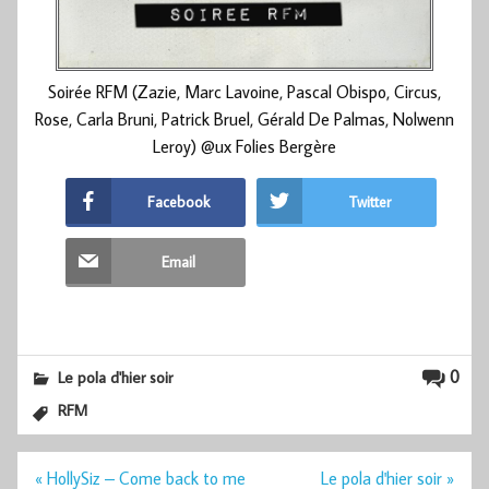
Soirée RFM (Zazie, Marc Lavoine, Pascal Obispo, Circus,
Rose, Carla Bruni, Patrick Bruel, Gérald De Palmas, Nolwenn
Leroy) @ux Folies Bergère
Facebook
Twitter
Email
0
Le pola d'hier soir
RFM
Navigation
« HollySiz – Come back to me
Le pola d'hier soir »