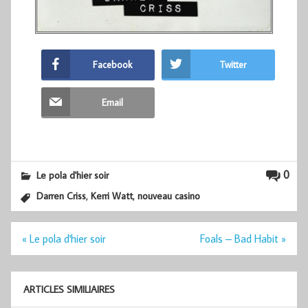
Facebook
Twitter
Email
0
Le pola d'hier soir
,
,
Darren Criss
Kerri Watt
nouveau casino
Navigation
« Le pola d'hier soir
Foals – Bad Habit »
de
l’article
ARTICLES SIMILIAIRES