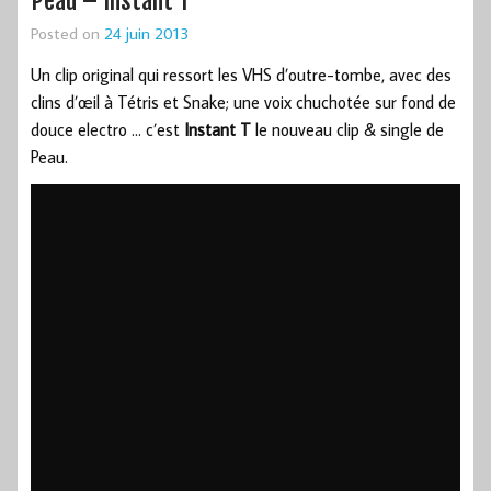
Peau – Instant T
Posted on
24 juin 2013
Un clip original qui ressort les VHS d’outre-tombe, avec des
clins d’œil à Tétris et Snake; une voix chuchotée sur fond de
douce electro … c’est
Instant T
le nouveau clip & single de
Peau.